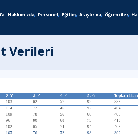
fa
Hakkımızda
Personel
Eğitim
Araştırma
Öğrenciler
Ha
 Verileri
2. Yıl
3. Yıl
4. Yıl
5. Yıl
Toplam Lisan
103
62
57
92
388
114
72
46
92
404
109
78
56
68
403
96
80
68
73
410
102
65
74
94
408
105
76
52
98
390