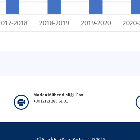
Maden Mühendisliği- Fax
+90 (212) 285 61 31
İTÜ Bilgi İşlem Daire Başkanlığı ©
2026