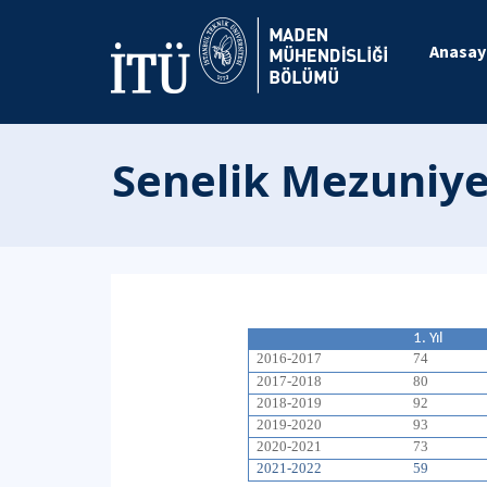
Anasay
Senelik Mezuniyet
1. Yıl
2016-2017
74
2017-2018
80
2018-2019
92
2019-2020
93
2020-2021
73
2021-2022
59