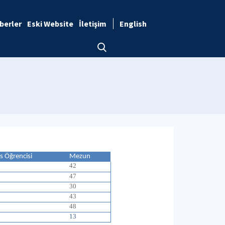
berler
Eski Website
İletişim
English
s Öğrencisi
Mezun
42
47
30
43
48
13