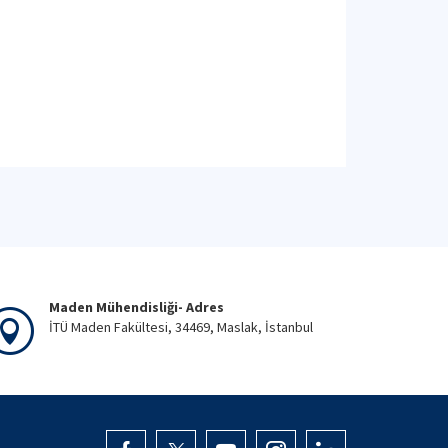
Maden Mühendisliği- Adres
İTÜ Maden Fakültesi, 34469, Maslak, İstanbul